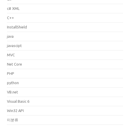
c# XML
C++
InstallShield
java
javascipt
MVC
Net Core
PHP
python
VB.net
Visual Basic 6
Win32 API
미분류