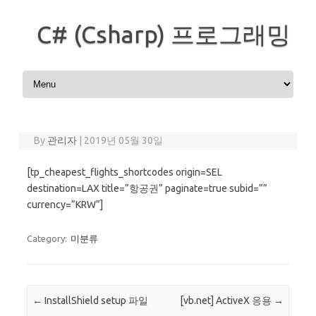
C# (Csharp) 프로그래밍
Skip to content
By
관리자
|
2019년 05월 30일
[tp_cheapest_flights_shortcodes origin=SEL
destination=LAX title=”항공권” paginate=true subid=””
currency=”KRW”]
Category:
미분류
Post navigation
←
InstallShield setup 파일
[vb.net] ActiveX 응용
→